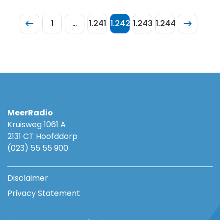
1
…
1.241
1.242
1.243
1.244
MeerRadio
Kruisweg 1061 A
2131 CT Hoofddorp
(023) 55 55 900
Disclaimer
Privacy Statement