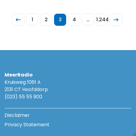
1
2
3
4
…
1.244
MeerRadio
Kruisweg 1061 A
2131 CT Hoofddorp
(023) 55 55 900
Disclaimer
Privacy Statement