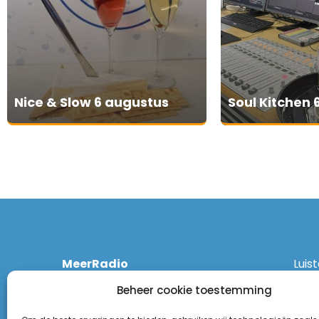
Nice & Slow 6 augustus
Soul Kitchen 
MeerRadio
Luis
Kruisweg 1061 A
Ethe
Beheer cookie toestemming
2131 CT Hoofddorp
DAB
(023) 55 55 900
Zigg