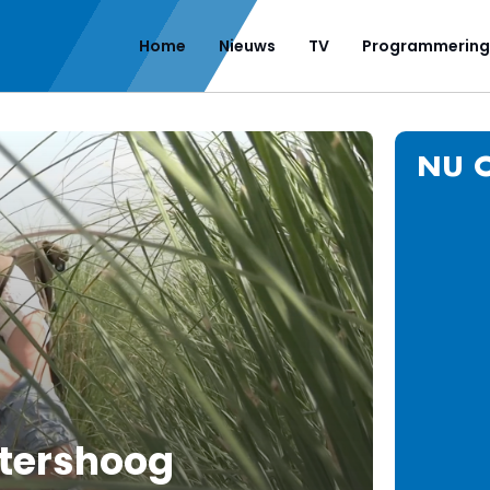
Home
Nieuws
TV
Programmering
NU 
tershoog