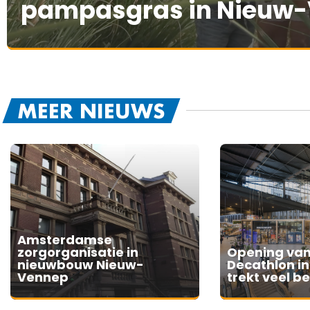
pampasgras in Nieuw
MEER NIEUWS
Amsterdamse
zorgorganisatie in
Opening van
nieuwbouw Nieuw-
Decathlon i
Vennep
trekt veel b