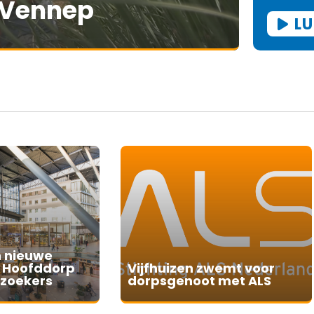
-Vennep
LU
 nieuwe
n Hoofddorp
Vijfhuizen zwemt voor
ezoekers
dorpsgenoot met ALS