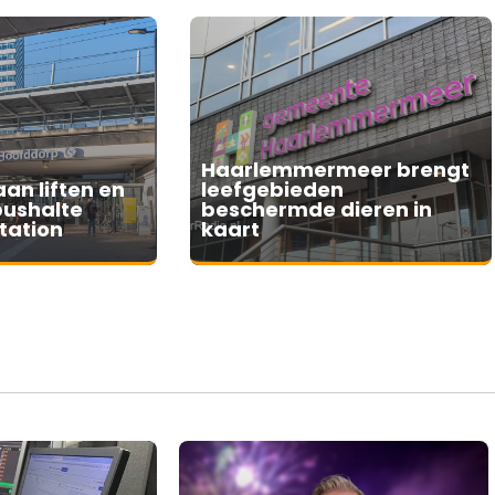
Haarlemmermeer brengt
an liften en
leefgebieden
bushalte
beschermde dieren in
tation
kaart