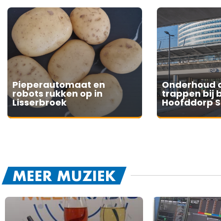
Pieperautomaat en
Onderhoud a
robots rukken op in
trappen bij 
Lisserbroek
Hoofddorp S
MEER MUZIEK