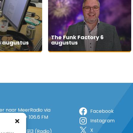
The Funk Factory 6
6 augustus
augustus
ter naar MeerRadio via
Facebook
r: 105.5 FM + 106.6 FM
Instagram
+ op 5A
X
o: 38 (TV) + 913 (Radio)