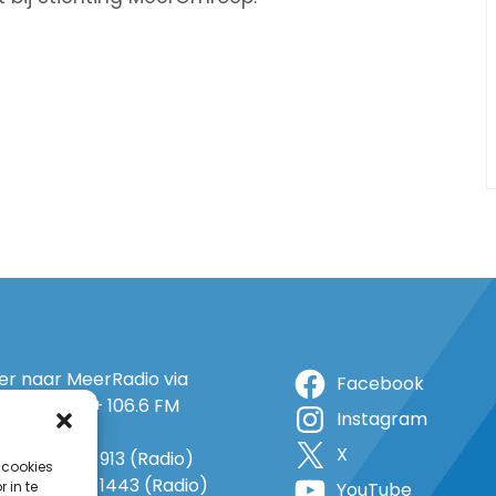
ter naar MeerRadio via
Facebook
r: 105.5 FM + 106.6 FM
Instagram
+ op 5A
X
o: 38 (TV) + 913 (Radio)
 cookies
 1143 (TV) + 1443 (Radio)
 in te
YouTube