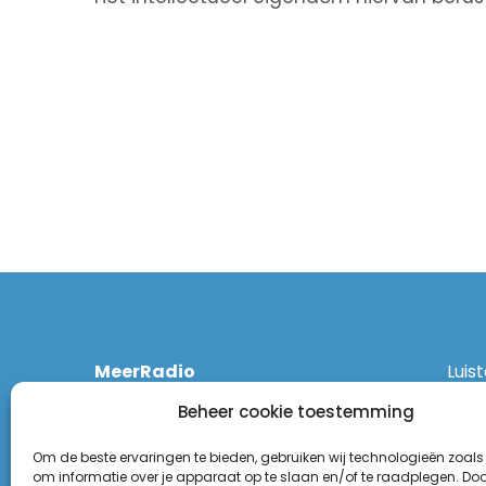
MeerRadio
Luis
Kruisweg 1061 A
Ethe
Beheer cookie toestemming
2131 CT Hoofddorp
DAB
(023) 55 55 900
Zigg
Om de beste ervaringen te bieden, gebruiken wij technologieën zoals
KPN:
om informatie over je apparaat op te slaan en/of te raadplegen. Door