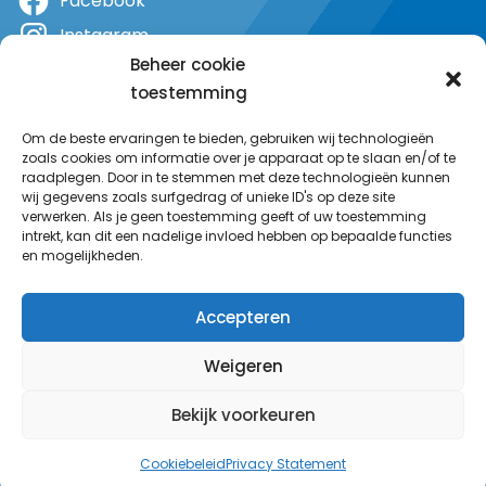
Facebook
Instagram
Beheer cookie
X
toestemming
YouTube
Om de beste ervaringen te bieden, gebruiken wij technologieën
zoals cookies om informatie over je apparaat op te slaan en/of te
raadplegen. Door in te stemmen met deze technologieën kunnen
wij gegevens zoals surfgedrag of unieke ID's op deze site
verwerken. Als je geen toestemming geeft of uw toestemming
intrekt, kan dit een nadelige invloed hebben op bepaalde functies
en mogelijkheden.
Accepteren
Weigeren
Bekijk voorkeuren
© MeerRadio 2025
Cookiebeleid
Privacy Statement