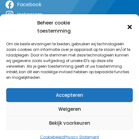
Facebook
Instagram
Beheer cookie
X
toestemming
YouTube
Om de beste ervaringen te bieden, gebruiken wij technologieën
zoals cookies om informatie over je apparaat op te slaan en/of te
raadplegen. Door in te stemmen met deze technologieën kunnen
wij gegevens zoals surfgedrag of unieke ID's op deze site
verwerken. Als je geen toestemming geeft of uw toestemming
intrekt, kan dit een nadelige invloed hebben op bepaalde functies
en mogelijkheden.
Accepteren
Weigeren
Bekijk voorkeuren
© MeerRadio 2025
Cookiebeleid
Privacy Statement