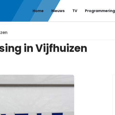
Home
Nieuws
TV
Programmering
izen
sing in Vijfhuizen