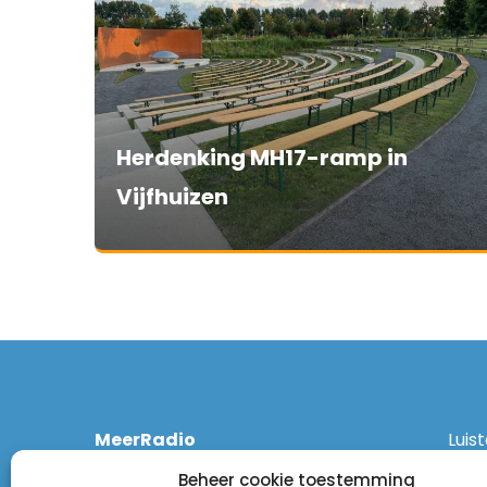
Herdenking MH17-ramp in
Vijfhuizen
MeerRadio
Luis
Kruisweg 1061 A
Ethe
Beheer cookie toestemming