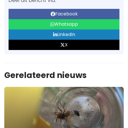
Deel dit bericht via:
Facebook
Whatsapp
LinkedIn
X
Gerelateerd nieuws