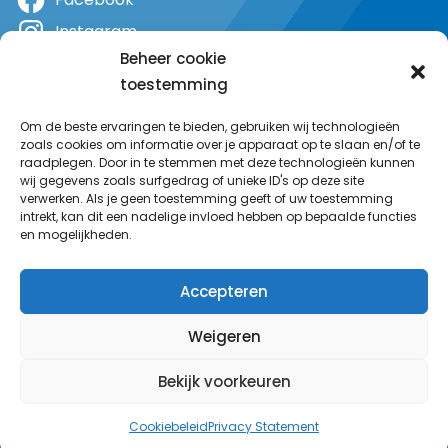
Instagram
Beheer cookie
X
toestemming
YouTube
Om de beste ervaringen te bieden, gebruiken wij technologieën
zoals cookies om informatie over je apparaat op te slaan en/of te
raadplegen. Door in te stemmen met deze technologieën kunnen
wij gegevens zoals surfgedrag of unieke ID's op deze site
verwerken. Als je geen toestemming geeft of uw toestemming
intrekt, kan dit een nadelige invloed hebben op bepaalde functies
en mogelijkheden.
Accepteren
Weigeren
Bekijk voorkeuren
© MeerRadio 2025
Cookiebeleid
Privacy Statement