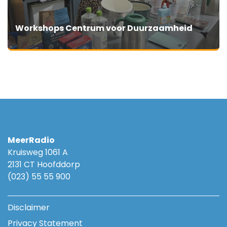
Workshops Centrum voor Duurzaamheid
MeerRadio
Kruisweg 1061 A
2131 CT Hoofddorp
(023) 55 55 900
Disclaimer
Privacy Statement