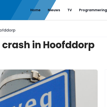
Home
Nieuws
TV
Programmering
oofddorp
a crash in Hoofddorp