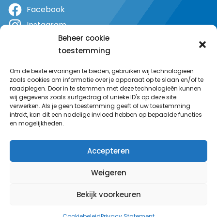
Facebook
Instagram
Beheer cookie
X
toestemming
YouTube
Om de beste ervaringen te bieden, gebruiken wij technologieën
zoals cookies om informatie over je apparaat op te slaan en/of te
raadplegen. Door in te stemmen met deze technologieën kunnen
wij gegevens zoals surfgedrag of unieke ID's op deze site
verwerken. Als je geen toestemming geeft of uw toestemming
intrekt, kan dit een nadelige invloed hebben op bepaalde functies
en mogelijkheden.
Accepteren
Weigeren
Bekijk voorkeuren
© MeerRadio 2025
Cookiebeleid
Privacy Statement