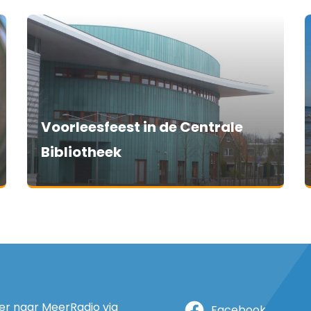
Voorleesfeest in de Centrale
Bibliotheek
ter naar MeerRadio via
Facebook