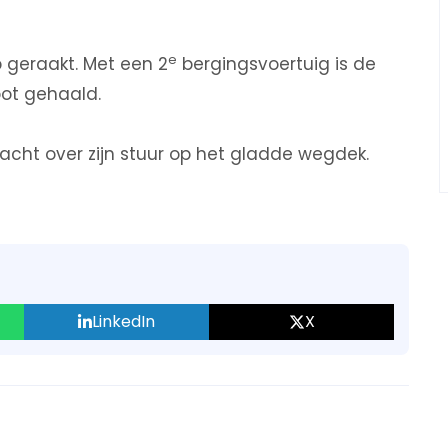
e
p geraakt. Met een 2
bergingsvoertuig is de
oot gehaald.
acht over zijn stuur op het gladde wegdek.
LinkedIn
X