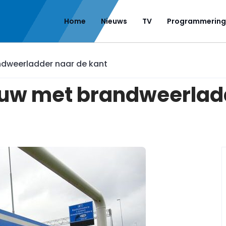
Home
Nieuws
TV
Programmering
ndweerladder naar de kant
rouw met brandweerlad