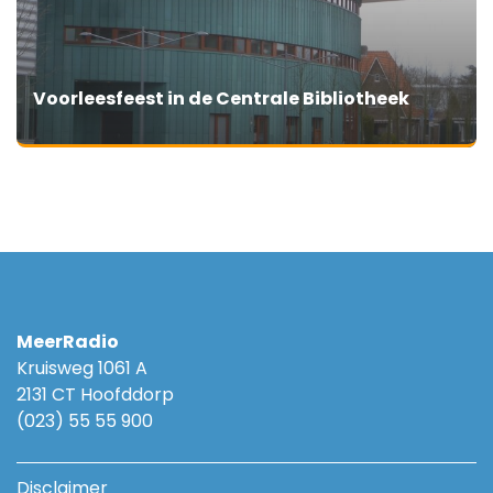
Voorleesfeest in de Centrale Bibliotheek
MeerRadio
Kruisweg 1061 A
2131 CT Hoofddorp
(023) 55 55 900
Disclaimer