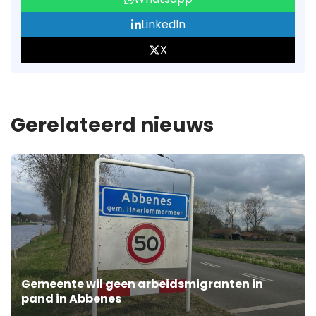
LinkedIn
X
Gerelateerd nieuws
Gemeente wil geen arbeidsmigranten in
pand in Abbenes