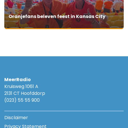
Oranjefans beleven feest in Kansas City
MeerRadio
Kruisweg 1061 A
2131 CT Hoofddorp
(023) 55 55 900
Disclaimer
Privacy Statement