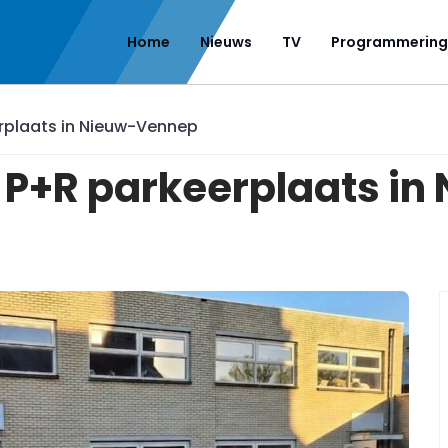
Home
Nieuws
TV
Programmering
erplaats in Nieuw-Vennep
p P+R parkeerplaats i