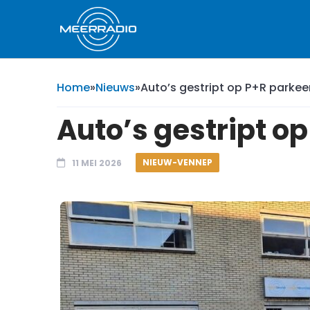
Home
»
Nieuws
»
Auto’s gestript op P+R parke
Auto’s gestript o
NIEUW-VENNEP
11 MEI 2026