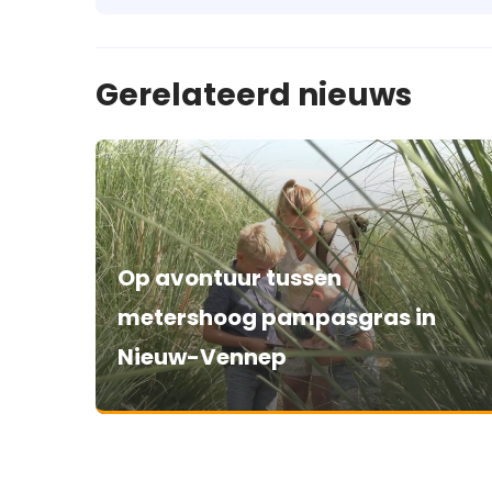
Gerelateerd nieuws
Op avontuur tussen
metershoog pampasgras in
Nieuw-Vennep