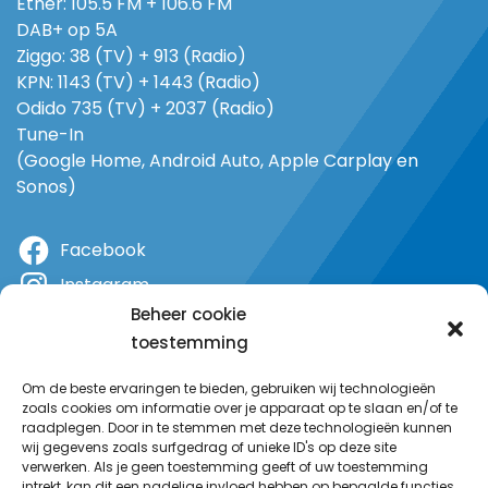
Ether: 105.5 FM + 106.6 FM
DAB+ op 5A
Ziggo: 38 (TV) + 913 (Radio)
KPN: 1143 (TV) + 1443 (Radio)
Odido 735 (TV) + 2037 (Radio)
Tune-In
(Google Home, Android Auto, Apple Carplay en
Sonos)
Facebook
Instagram
Beheer cookie
X
toestemming
YouTube
Om de beste ervaringen te bieden, gebruiken wij technologieën
zoals cookies om informatie over je apparaat op te slaan en/of te
raadplegen. Door in te stemmen met deze technologieën kunnen
wij gegevens zoals surfgedrag of unieke ID's op deze site
verwerken. Als je geen toestemming geeft of uw toestemming
intrekt, kan dit een nadelige invloed hebben op bepaalde functies