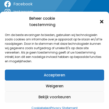
Facebook
Instagram
Beheer cookie
X
toestemming
YouTube
Om de beste ervaringen te bieden, gebruiken wij technologieën
zoals cookies om informatie over je apparaat op te slaan en/of te
raadplegen. Door in te stemmen met deze technologieën kunnen
wij gegevens zoals surfgedrag of unieke ID's op deze site
verwerken. Als je geen toestemming geeft of uw toestemming
intrekt, kan dit een nadelige invloed hebben op bepaalde functies
en mogelijkheden.
Accepteren
Weigeren
Bekijk voorkeuren
© MeerRadio 2025
Cookiebeleid
Privacy Statement