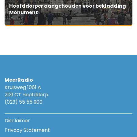
Hoofddorper aangehouden voor bekladding
Monument
MeerRadio
Kruisweg 1061 A
2131 CT Hoofddorp
(023) 55 55 900
Disclaimer
Privacy Statement