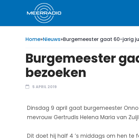
Home
»
Nieuws
»
Burgemeester gaat 60-jarig j
Burgemeester gaat
bezoeken
5 APRIL 2019
Dinsdag 9 april gaat burgemeester Onno 
mevrouw Gertrudis Helena Maria van Zuij
Dit doet hij half 4 ’s middags om hen te f