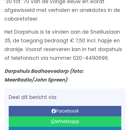
’30 tot ’70 van de vorige eeuw en wordt
afgewisseld met verhalen en anekdotes in de
cabaretsfeer.
Het Dorpshuis is te vinden aan de Snelliuslaan
35, de toegang bedraagt € 7,50 incl. hapje en
drankje. Vooraf reserveren kan in het dorpshuis
of telefonisch via nummer 020-4490696.
Dorpshuis Badhoevedorp (foto:
MeerRadio/John Spreen)
Deel dit bericht via:
Facebook
Whatsapp