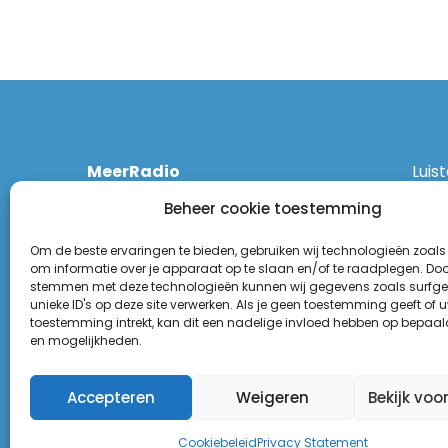
MeerRadio
Luis
Kruisweg 1061 A
Ethe
Beheer cookie toestemming
2131 CT Hoofddorp
DAB
(023) 55 55 900
Zigg
Om de beste ervaringen te bieden, gebruiken wij technologieën zoals
KPN:
om informatie over je apparaat op te slaan en/of te raadplegen. Door
stemmen met deze technologieën kunnen wij gegevens zoals surfge
Odid
Disclaimer
unieke ID's op deze site verwerken. Als je geen toestemming geeft of 
Tune
toestemming intrekt, kan dit een nadelige invloed hebben op bepaal
Privacy Statement
(Goo
en mogelijkheden.
Appl
Accepteren
Weigeren
Bekijk voo
Cookiebeleid
Privacy Statement