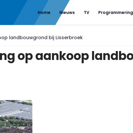
Home
Nieuws
TV
Programmering
oop landbouwgrond bij Lisserbroek
rang op aankoop landb