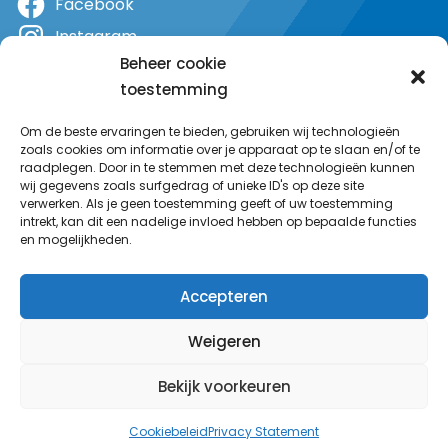
Facebook
Instagram
Beheer cookie
X
toestemming
YouTube
Om de beste ervaringen te bieden, gebruiken wij technologieën
zoals cookies om informatie over je apparaat op te slaan en/of te
raadplegen. Door in te stemmen met deze technologieën kunnen
wij gegevens zoals surfgedrag of unieke ID's op deze site
verwerken. Als je geen toestemming geeft of uw toestemming
intrekt, kan dit een nadelige invloed hebben op bepaalde functies
en mogelijkheden.
Accepteren
Weigeren
Bekijk voorkeuren
© MeerRadio 2025
Cookiebeleid
Privacy Statement