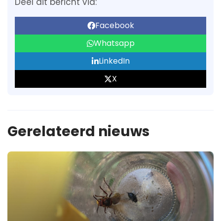
Deel dit bericht via:
Facebook
Whatsapp
LinkedIn
X
Gerelateerd nieuws