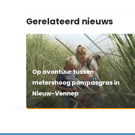
Gerelateerd nieuws
Op avontuur tussen
metershoog pampasgras in
Nieuw-Vennep