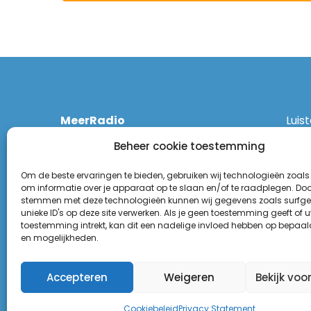
MeerRadio
Luis
Kruisweg 1061 A
Ethe
Beheer cookie toestemming
2131 CT Hoofddorp
DAB
(023) 55 55 900
Zigg
Om de beste ervaringen te bieden, gebruiken wij technologieën zoals
KPN:
om informatie over je apparaat op te slaan en/of te raadplegen. Door
stemmen met deze technologieën kunnen wij gegevens zoals surfge
Odid
Disclaimer
unieke ID's op deze site verwerken. Als je geen toestemming geeft of 
Tune
toestemming intrekt, kan dit een nadelige invloed hebben op bepaal
Privacy Statement
(Goo
en mogelijkheden.
Appl
Accepteren
Weigeren
Bekijk voo
Cookiebeleid
Privacy Statement