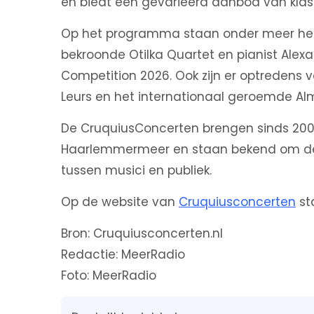
en biedt een gevarieerd aanbod van klas
Op het programma staan onder meer het 
bekroonde Otilka Quartet en pianist Alexa
Competition 2026. Ook zijn er optredens 
Leurs en het internationaal geroemde Al
De CruquiusConcerten brengen sinds 20
Haarlemmermeer en staan bekend om de 
tussen musici en publiek.
Op de website van
Cruquiusconcerten
st
Bron: Cruquiusconcerten.nl
Redactie: MeerRadio
Foto: MeerRadio