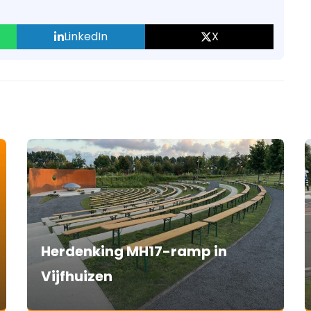
LinkedIn
X
Herdenking MH17-ramp in
Vijfhuizen