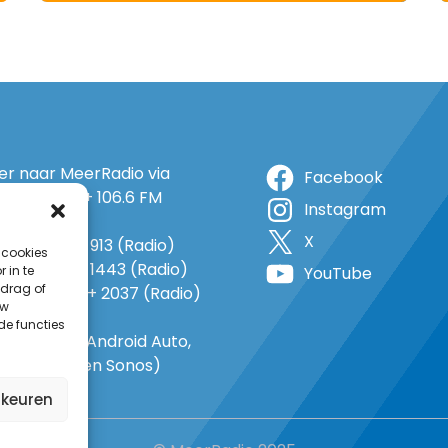
ter naar MeerRadio via
Facebook
r: 105.5 FM + 106.6 FM
Instagram
+ op 5A
X
o: 38 (TV) + 913 (Radio)
 cookies
 1143 (TV) + 1443 (Radio)
 in te
YouTube
drag of
o 735 (TV) + 2037 (Radio)
uw
-In
de functies
gle Home, Android Auto,
e Carplay en Sonos)
rkeuren