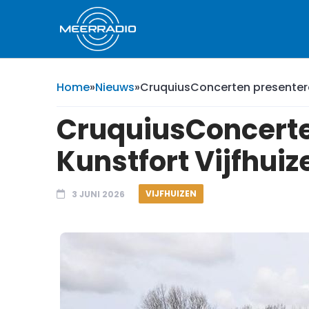
Home
»
Nieuws
»
CruquiusConcerten presenteren
CruquiusConcerte
Kunstfort Vijfhuiz
VIJFHUIZEN
3 JUNI 2026