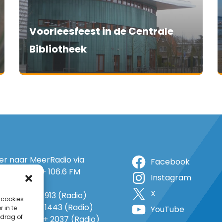
Voorleesfeest in de Centrale
Bibliotheek
ter naar MeerRadio via
Facebook
r: 105.5 FM + 106.6 FM
Instagram
+ op 5A
X
o: 38 (TV) + 913 (Radio)
 cookies
 1143 (TV) + 1443 (Radio)
 in te
YouTube
drag of
o 735 (TV) + 2037 (Radio)