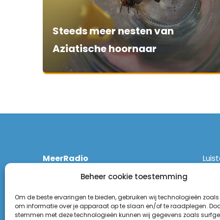
Steeds meer nesten van
Aziatische hoornaar
MeerRadio
Luis
Kruisweg 1061 A
Ethe
Beheer cookie toestemming
2131 CT Hoofddorp
DAB
(023) 55 55 900
Zigg
Om de beste ervaringen te bieden, gebruiken wij technologieën zoals
KPN:
om informatie over je apparaat op te slaan en/of te raadplegen. Door
stemmen met deze technologieën kunnen wij gegevens zoals surfge
Odid