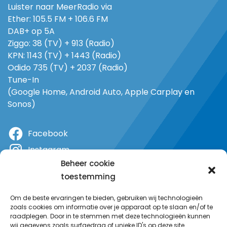
Luister naar MeerRadio via
Ether: 105.5 FM + 106.6 FM
DAB+ op 5A
Ziggo: 38 (TV) + 913 (Radio)
KPN: 1143 (TV) + 1443 (Radio)
Odido 735 (TV) + 2037 (Radio)
Tune-In
(Google Home, Android Auto, Apple Carplay en
Sonos)
Facebook
Instagram
Beheer cookie
X
toestemming
YouTube
Om de beste ervaringen te bieden, gebruiken wij technologieën
zoals cookies om informatie over je apparaat op te slaan en/of te
raadplegen. Door in te stemmen met deze technologieën kunnen
wij gegevens zoals surfgedrag of unieke ID's op deze site