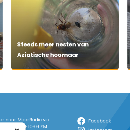
Steeds meer nesten van
Aziatische hoornaar
ter naar MeerRadio via
Facebook
r: 105.5 FM + 106.6 FM