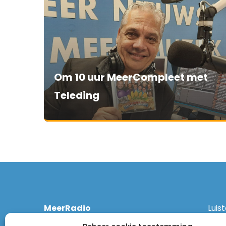
Om 10 uur MeerCompleet met
Teleding
MeerRadio
Luis
Kruisweg 1061 A
Ethe