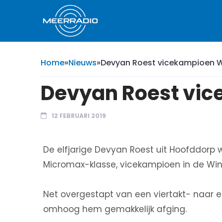
Home
»
Nieuws
»
Devyan Roest vicekampioen W
Devyan Roest vic
12 FEBRUARI 2019
De elfjarige Devyan Roest uit Hoofddorp
Micromax-klasse, vicekampioen in de Win
Net overgestapt van een viertakt- naar een
omhoog hem gemakkelijk afging.