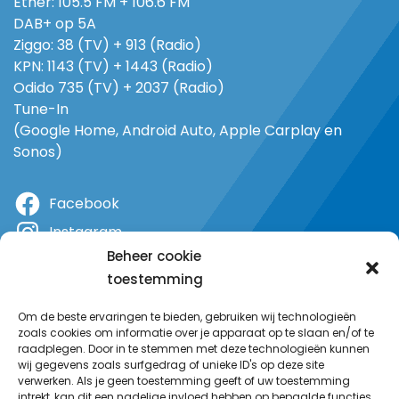
Ether: 105.5 FM + 106.6 FM
DAB+ op 5A
Ziggo: 38 (TV) + 913 (Radio)
KPN: 1143 (TV) + 1443 (Radio)
Odido 735 (TV) + 2037 (Radio)
Tune-In
(Google Home, Android Auto, Apple Carplay en
Sonos)
Facebook
Instagram
Beheer cookie
X
toestemming
YouTube
Om de beste ervaringen te bieden, gebruiken wij technologieën
zoals cookies om informatie over je apparaat op te slaan en/of te
raadplegen. Door in te stemmen met deze technologieën kunnen
wij gegevens zoals surfgedrag of unieke ID's op deze site
verwerken. Als je geen toestemming geeft of uw toestemming
intrekt, kan dit een nadelige invloed hebben op bepaalde functies