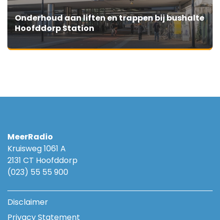
Onderhoud aan liften en trappen bij bushalte
Hoofddorp Station
MeerRadio
Kruisweg 1061 A
2131 CT Hoofddorp
(023) 55 55 900
Disclaimer
Privacy Statement