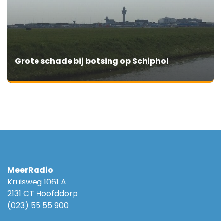
Grote schade bij botsing op Schiphol
MeerRadio
Kruisweg 1061 A
2131 CT Hoofddorp
(023) 55 55 900