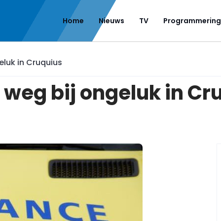
Home
Nieuws
TV
Programmering
eluk in Cruquius
 weg bij ongeluk in Cr