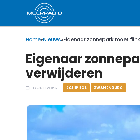
Home
»
Nieuws
»
Eigenaar zonnepark moet flink
Eigenaar zonnepar
verwijderen
SCHIPHOL
ZWANENBURG
17 JULI 2025