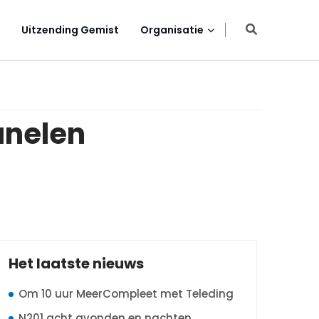
Uitzending Gemist
Organisatie
anelen
Het laatste nieuws
Om 10 uur MeerCompleet met Teleding
N201 acht avonden en nachten