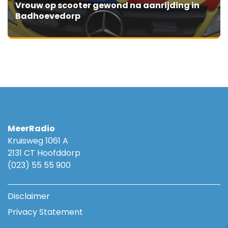
Vrouw op scooter gewond na aanrijding in
Badhoevedorp
MeerRadio
Kruisweg 1061 A
2131 CT Hoofddorp
(023) 55 55 900
Disclaimer
Privacy Statement