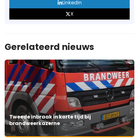
LinkedIn
X
Gerelateerd nieuws
Tweede inbraak in korte tijd bij
brandweerkazerne