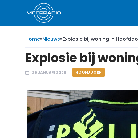
Home
»
Nieuws
»
Explosie bij woning in Hoofdd
Explosie bij woni
HOOFDDORP
29 JANUARI 2026