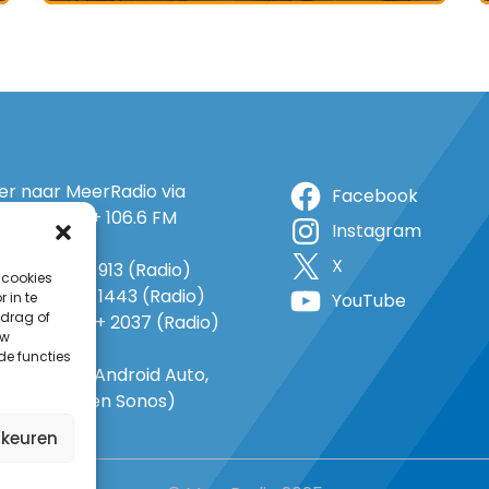
ter naar MeerRadio via
Facebook
r: 105.5 FM + 106.6 FM
Instagram
+ op 5A
X
o: 38 (TV) + 913 (Radio)
 cookies
 1143 (TV) + 1443 (Radio)
 in te
YouTube
drag of
o 735 (TV) + 2037 (Radio)
uw
-In
de functies
gle Home, Android Auto,
e Carplay en Sonos)
rkeuren