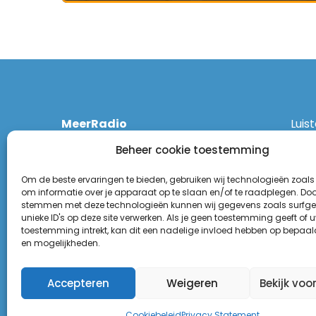
MeerRadio
Luis
Kruisweg 1061 A
Ethe
Beheer cookie toestemming
2131 CT Hoofddorp
DAB
(023) 55 55 900
Zigg
Om de beste ervaringen te bieden, gebruiken wij technologieën zoals
KPN:
om informatie over je apparaat op te slaan en/of te raadplegen. Door
stemmen met deze technologieën kunnen wij gegevens zoals surfge
Odid
Disclaimer
unieke ID's op deze site verwerken. Als je geen toestemming geeft of 
Tune
toestemming intrekt, kan dit een nadelige invloed hebben op bepaal
Privacy Statement
(Goo
en mogelijkheden.
Appl
Accepteren
Weigeren
Bekijk voo
Cookiebeleid
Privacy Statement