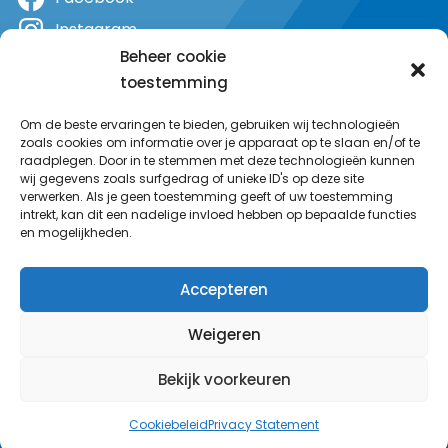
Instagram
Beheer cookie
X
toestemming
YouTube
Om de beste ervaringen te bieden, gebruiken wij technologieën
zoals cookies om informatie over je apparaat op te slaan en/of te
raadplegen. Door in te stemmen met deze technologieën kunnen
wij gegevens zoals surfgedrag of unieke ID's op deze site
verwerken. Als je geen toestemming geeft of uw toestemming
intrekt, kan dit een nadelige invloed hebben op bepaalde functies
en mogelijkheden.
Accepteren
Weigeren
Bekijk voorkeuren
© MeerRadio 2025
Cookiebeleid
Privacy Statement