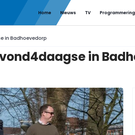
Home
Nieuws
TV
Programmering
se in Badhoevedorp
e Avond4daagse in Bad