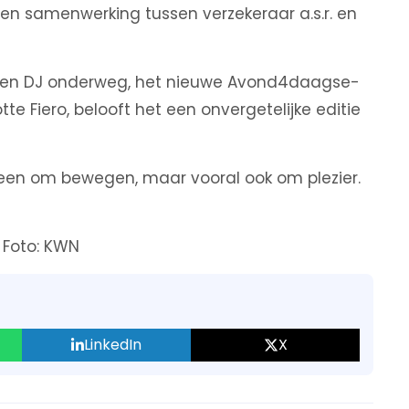
j een samenwerking tussen verzekeraar a.s.r. en
t, een DJ onderweg, het nieuwe Avond4daagse-
tte Fiero, belooft het een onvergetelijke editie
lleen om bewegen, maar vooral ook om plezier.
 Foto: KWN
LinkedIn
X