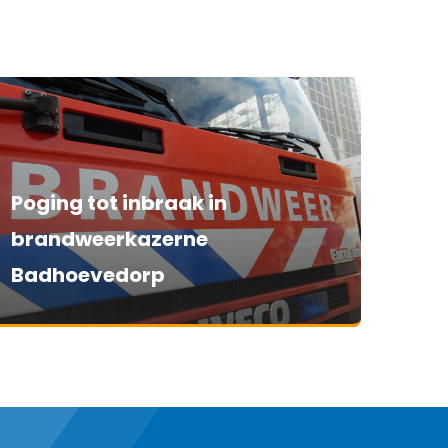
Poging tot inbraak in
brandweerkazerne
Badhoevedorp