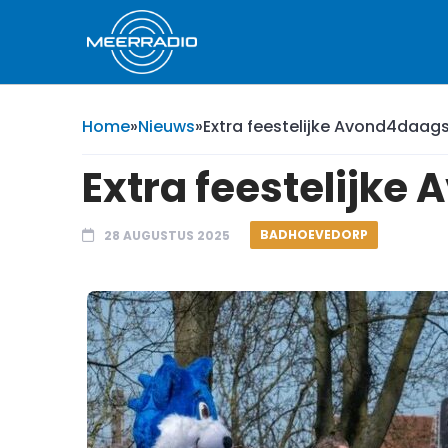
Home
»
Nieuws
»
Extra feestelijke Avond4daag
Extra feestelijk
BADHOEVEDORP
28 AUGUSTUS 2025