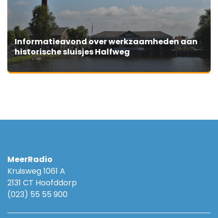
Informatieavond over werkzaamheden aan
historische sluisjes Halfweg
MeerRadio
Kruisweg 1061 A
2131 CT Hoofddorp
(023) 55 55 900