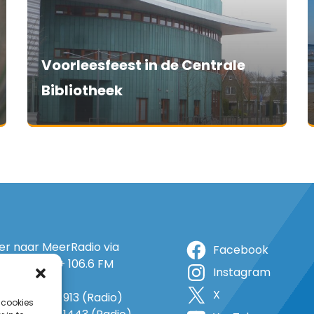
Voorleesfeest in de Centrale
Bibliotheek
ter naar MeerRadio via
Facebook
r: 105.5 FM + 106.6 FM
Instagram
+ op 5A
X
o: 38 (TV) + 913 (Radio)
 cookies