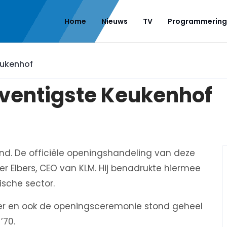
Home
Nieuws
TV
Programmering
eukenhof
eventigste Keukenhof
nd. De officiële openingshandeling van deze
ter Elbers, CEO van KLM. Hij benadrukte hiermee
ische sector.
er en ook de openingsceremonie stond geheel
’70.