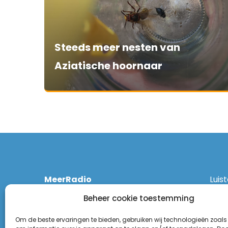
Steeds meer nesten van
Aziatische hoornaar
MeerRadio
Luis
Kruisweg 1061 A
Ethe
Beheer cookie toestemming
2131 CT Hoofddorp
DAB
(023) 55 55 900
Zigg
Om de beste ervaringen te bieden, gebruiken wij technologieën zoals