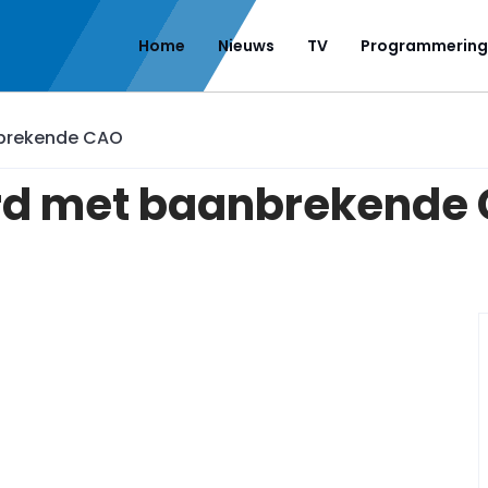
Home
Nieuws
TV
Programmering
brekende CAO
rd met baanbrekende