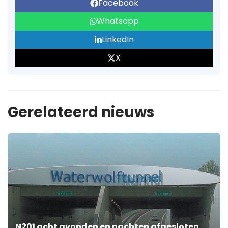
Facebook
Whatsapp
LinkedIn
X
Gerelateerd nieuws
N201 acht avonden en nachten afgesloten