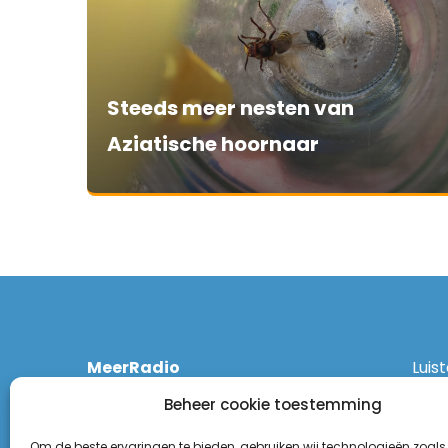
Steeds meer nesten van
Aziatische hoornaar
MeerRadio
Luis
Kruisweg 1061 A
Ethe
Beheer cookie toestemming
2131 CT Hoofddorp
DAB
(023) 55 55 900
Zigg
Om de beste ervaringen te bieden, gebruiken wij technologieën zoals