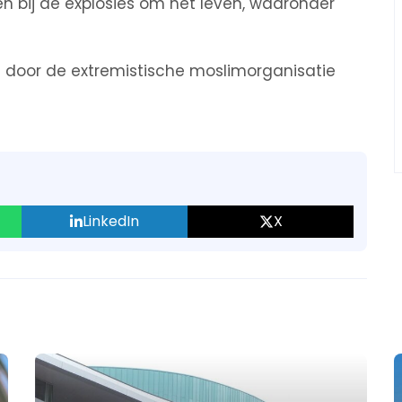
 bij de explosies om het leven, waaronder
d door de extremistische moslimorganisatie
LinkedIn
X