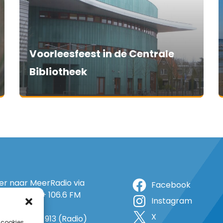
Voorleesfeest in de Centrale
Bibliotheek
ter naar MeerRadio via
Facebook
r: 105.5 FM + 106.6 FM
Instagram
+ op 5A
X
o: 38 (TV) + 913 (Radio)
 cookies