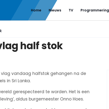
Home
Nieuws
TV
Programmering
k
ag half stok
vlag vandaag halfstok gehangen na de
ls in Sri Lanka.
 wereld gerespecteerd te worden. Het is een
nleving’, aldus burgemeester Onno Hoes.