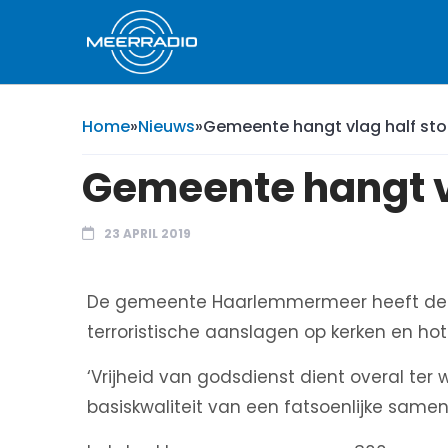
Home
»
Nieuws
»
Gemeente hangt vlag half sto
Gemeente hangt vl
23 APRIL 2019
De gemeente Haarlemmermeer heeft de 
terroristische aanslagen op kerken en hote
‘Vrijheid van godsdienst dient overal ter
basiskwaliteit van een fatsoenlijke same