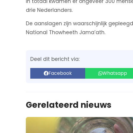
In totaal kwamen er ongeveer 300 mensen
drie Nederlanders.
De aanslagen zijn waarschijnlijk gepleeg
National Thowheeth Jama’ath.
Deel dit bericht via:
Facebook
Whatsapp
Gerelateerd nieuws