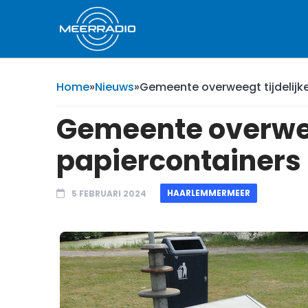
Home
»
Nieuws
»
Gemeente overweegt tijdelijk
Gemeente overwee
papiercontainers
HAARLEMMERMEER
5 FEBRUARI 2024