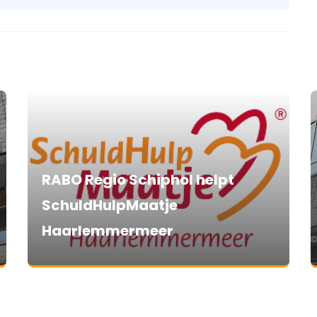
RABO Regio Schiphol helpt
SchuldHulpMaatje
Haarlemmermeer