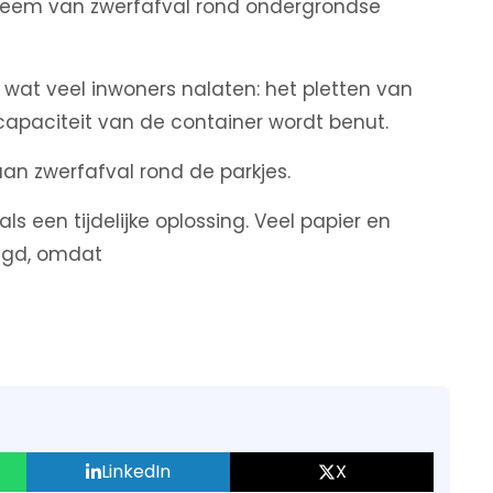
bleem van zwerfafval rond ondergrondse
wat veel inwoners nalaten: het pletten van
capaciteit van de container wordt benut.
an zwerfafval rond de parkjes.
s een tijdelijke oplossing. Veel papier en
legd, omdat
LinkedIn
X