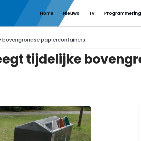
Home
Nieuws
TV
Programmering
e bovengrondse papiercontainers
gt tijdelijke boveng