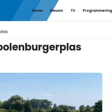
Home
Nieuws
TV
Programmering
plas
 Toolenburgerplas