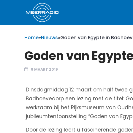
Home
»
Nieuws
»
Goden van Egypte in Badhoe
Goden van Egypte
8 MAART 2019
Dinsdagmiddag 12 maart om half twee geef
Badhoevedorp een lezing met de titel: G
werkzaam bij het Rijksmuseum van Oudhed
jubileumtentoonstelling “Goden van Egypt
Door de lezing leert u fascinerende god