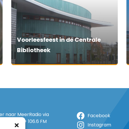
Voorleesfeest in de Centrale
Bibliotheek
ter naar MeerRadio via
Facebook
r: 105.5 FM + 106.6 FM
Instagram
+ op 5A