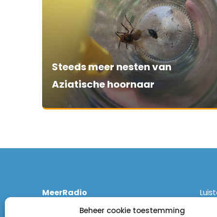
Steeds meer nesten van
Aziatische hoornaar
MeerRadio
Luis
Kruisweg 1061 A
Ethe
Beheer cookie toestemming
2131 CT Hoofddorp
DAB