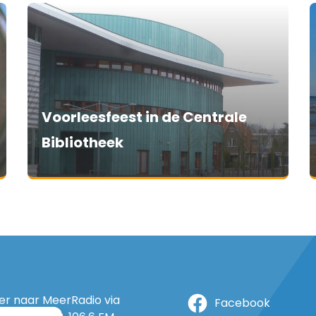
Voorleesfeest in de Centrale
Bibliotheek
ter naar MeerRadio via
Facebook