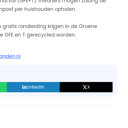
uinafval (GFE+T). Inwoners mogen zolang de
mpost per huishouden ophalen.
gratis rondleiding krijgen in de Groene
oe GFE en T gerecycled worden.
anden.nl
LinkedIn
X