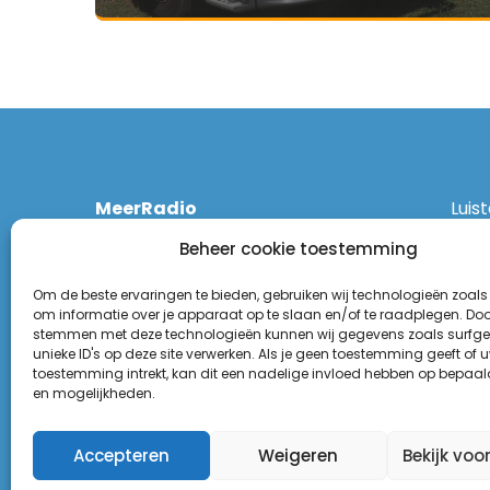
MeerRadio
Luis
Kruisweg 1061 A
Ethe
Beheer cookie toestemming
2131 CT Hoofddorp
DAB
(023) 55 55 900
Zigg
Om de beste ervaringen te bieden, gebruiken wij technologieën zoals
KPN:
om informatie over je apparaat op te slaan en/of te raadplegen. Door
stemmen met deze technologieën kunnen wij gegevens zoals surfge
Odid
Disclaimer
unieke ID's op deze site verwerken. Als je geen toestemming geeft of 
Tune
toestemming intrekt, kan dit een nadelige invloed hebben op bepaal
Privacy Statement
(Goo
en mogelijkheden.
Appl
Accepteren
Weigeren
Bekijk voo