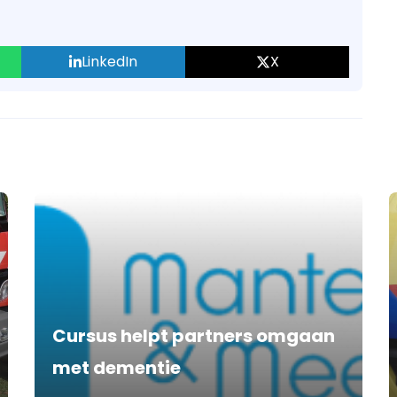
LinkedIn
X
Cursus helpt partners omgaan
met dementie