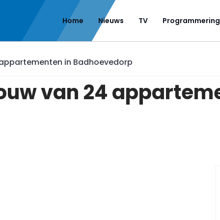
Home
Nieuws
TV
Programmering
4 appartementen in Badhoevedorp
bouw van 24 appartem