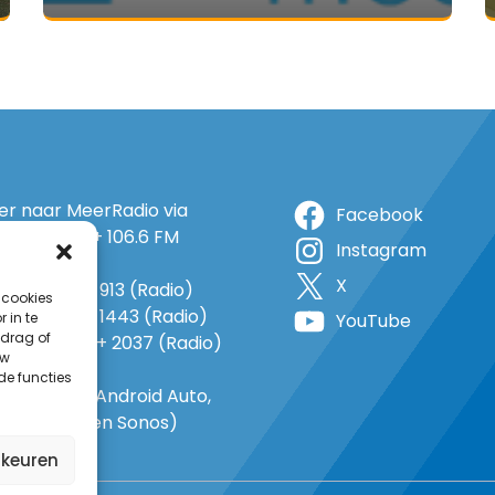
ter naar MeerRadio via
Facebook
r: 105.5 FM + 106.6 FM
Instagram
+ op 5A
X
o: 38 (TV) + 913 (Radio)
 cookies
 1143 (TV) + 1443 (Radio)
 in te
YouTube
drag of
o 735 (TV) + 2037 (Radio)
uw
-In
de functies
gle Home, Android Auto,
e Carplay en Sonos)
rkeuren